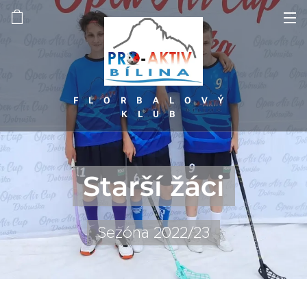
FLORBALOVÝ
KLUB
Starší žáci
Sezóna 2022/23