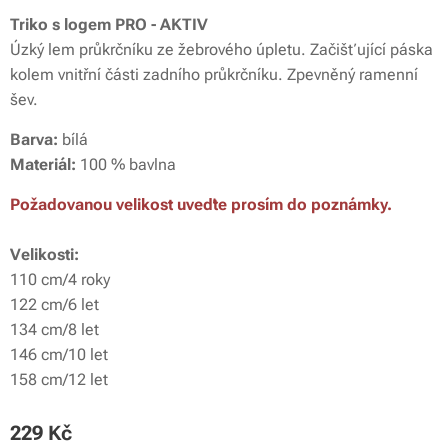
Triko s logem PRO - AKTIV
Úzký lem průkrčníku ze žebrového úpletu. Začišťující páska
kolem vnitřní části zadního průkrčníku. Zpevněný ramenní
šev.
Barva:
bílá
Materiál:
100 % bavlna
Požadovanou velikost uveďte prosím do poznámky.
Velikosti:
110 cm/4 roky
122 cm/6 let
134 cm/8 let
146 cm/10 let
158 cm/12 let
229
Kč