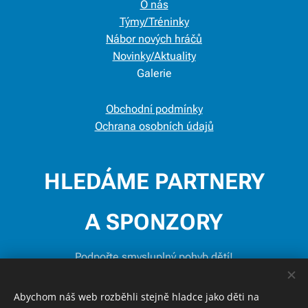
O nás
Týmy/Tréninky
Nábor nových hráčů
Novinky/Aktuality
Galerie
Obchodní podmínky
Ochrana osobních údajů
HLEDÁME PARTNERY
A SPONZORY
Podpořte smysluplný pohyb dětí!
Abychom náš web rozběhli stejně hladce jako děti na