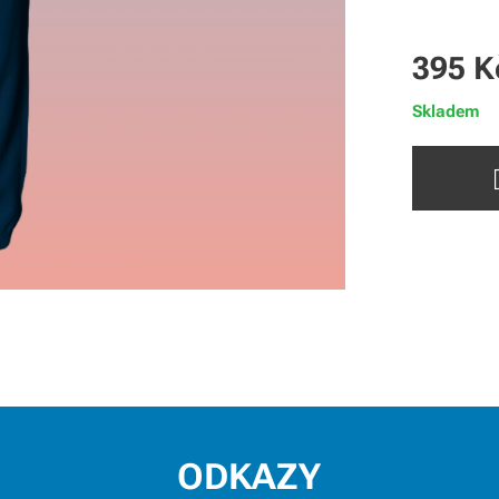
395
K
Skladem
ODKAZY