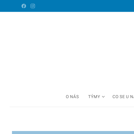
O NÁS
TÝMY
CO SE U N