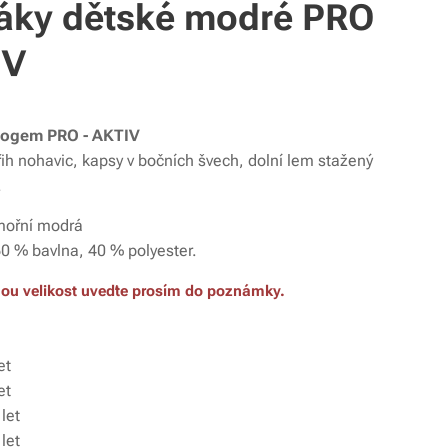
áky dětské modré PRO
IV
 logem PRO - AKTIV
řih nohavic, kapsy v bočních švech, dolní lem stažený
.
ořní modrá
0 % bavlna, 40 % polyester.
u velikost uveďte prosím do poznámky.
et
et
let
let