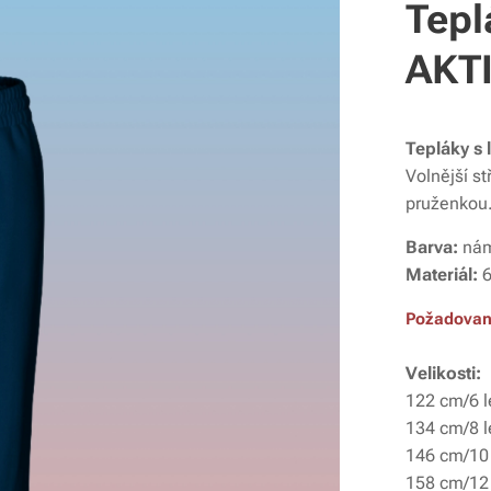
Tepl
AKT
Tepláky s
Volnější st
pruženkou
Barva:
nám
Materiál:
6
Požadovano
Velikosti:
122 cm/6 l
134 cm/8 l
146 cm/10 
158 cm/12 