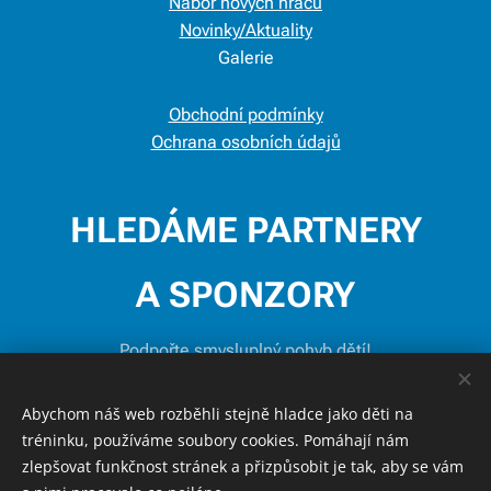
Nábor nových hráčů
Novinky/Aktuality
Galerie
Obchodní podmínky
Ochrana osobních údajů
HLEDÁME PARTNERY
A SPONZORY
Podpořte smysluplný pohyb dětí!
Abychom náš web rozběhli stejně hladce jako děti na
ZAVOLEJTE NÁM
tréninku, používáme soubory cookies. Pomáhají nám
zlepšovat funkčnost stránek a přizpůsobit je tak, aby se vám