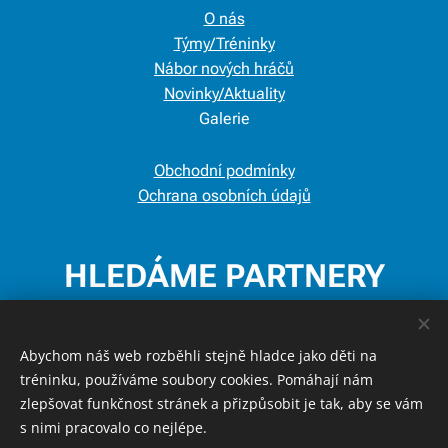
O nás
Týmy/Tréninky
Nábor nových hráčů
Novinky/Aktuality
Galerie
Obchodní podmínky
Ochrana osobních údajů
HLEDÁME PARTNERY
A SPONZORY
Abychom náš web rozběhli stejně hladce jako děti na
tréninku, používáme soubory cookies. Pomáhají nám
Podpořte smysluplný pohyb dětí!
zlepšovat funkčnost stránek a přizpůsobit je tak, aby se vám
s nimi pracovalo co nejlépe.